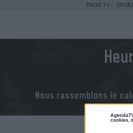
PROG TV :
SPOR
Heur
Nous rassemblons le cal
AgendaTV
cookies, m