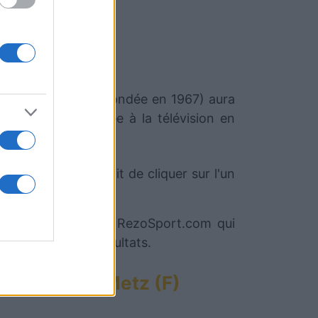
Metz (F)
Metz (F)
(équipe fondée en 1967) aura
nergie
sera diffusée à la télévision en
és ou non. Il suffit de cliquer sur l'un
ez notre partenaire RezoSport.com qui
 calendriers et résultats.
ins matchs Metz (F)