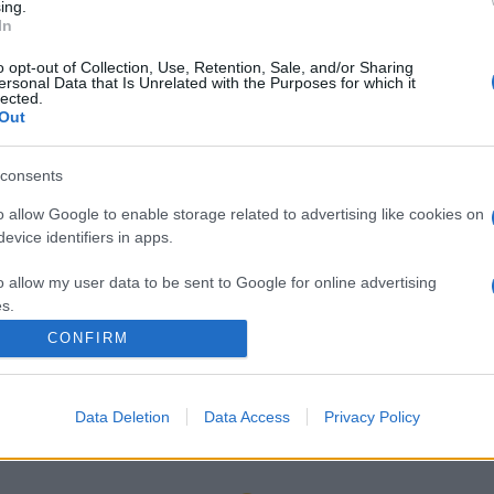
ing.
In
o opt-out of Collection, Use, Retention, Sale, and/or Sharing
ersonal Data that Is Unrelated with the Purposes for which it
lected.
Out
re les équipes
Brest (F)
(équipe fondée en 2004) et
consents
 Cette rencontre de
Division 1 (F) Ligue Butagaz E
o allow Google to enable storage related to advertising like cookies on
evice identifiers in apps.
prochains matchs des deux équipes, qu'ils soient diffus
o allow my user data to be sent to Google for online advertising
nformations.
s.
CONFIRM
e Butagaz Energie
, n'hésitez pas à vous rendre ch
to allow Google to send me personalized advertising.
eilleurs médias, et propose également les classements,
o allow Google to enable storage related to analytics like cookies on
Data Deletion
Data Access
Privacy Policy
evice identifiers in apps.
 Brest (F)
Procha
o allow Google to enable storage related to functionality of the website