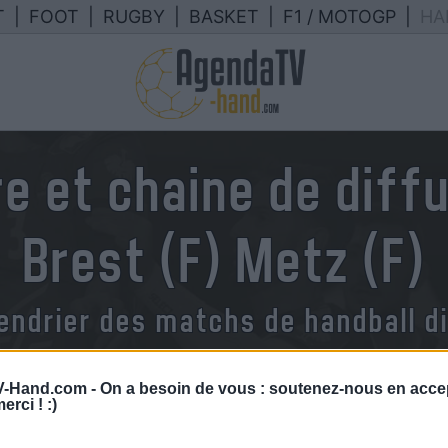
T
|
FOOT
|
RUGBY
|
BASKET
|
F1 / MOTOGP
|
HA
e et chaine de diff
Brest (F) Metz (F)
endrier des matchs de handball di
-Hand.com -
On a besoin de vous : soutenez-nous en accep
erci ! :)