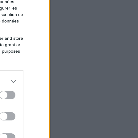
données
gurer les
scription de
os données
er and store
to grant or
ed purposes