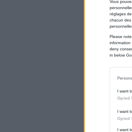
Vous pouvez
personnelles
réglages de
chacun des 
personnelle
Please note
information 
deny consent
in below Go
Persona
I want t
Opted 
I want t
Opted 
I want 