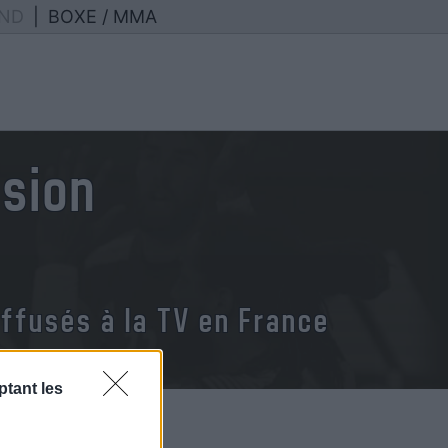
ND
|
BOXE / MMA
usion
ffusés à la TV en France
tant les