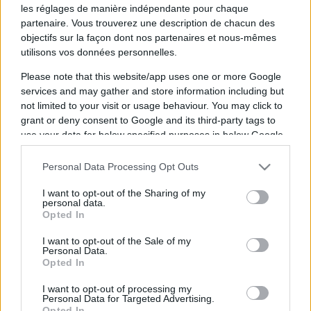
les réglages de manière indépendante pour chaque
partenaire. Vous trouverez une description de chacun des
Nous contacter
|
Mentions Légales
objectifs sur la façon dont nos partenaires et nous-mêmes
utilisons vos données personnelles.
Please note that this website/app uses one or more Google
services and may gather and store information including but
not limited to your visit or usage behaviour. You may click to
grant or deny consent to Google and its third-party tags to
AgendaTV-Hand.com
rassemble tout le
use your data for below specified purposes in below Google
programme TV handball des matchs diffusés
consent section.
à la télévision en France pour les différentes
Personal Data Processing Opt Outs
compétitions, qu’elles soient françaises,
I want to opt-out of the Sharing of my
personal data.
européennes ou mondiales sur les chaines
Opted In
gratuites comme les chaines payantes, avec
I want to opt-out of the Sale of my
la chaine, la date et l'heure de la diffusion. Il
Personal Data.
est possible de connaitre le programme TV
Opted In
handball par équipe et par compétition.
I want to opt-out of processing my
Personal Data for Targeted Advertising.
Opted In