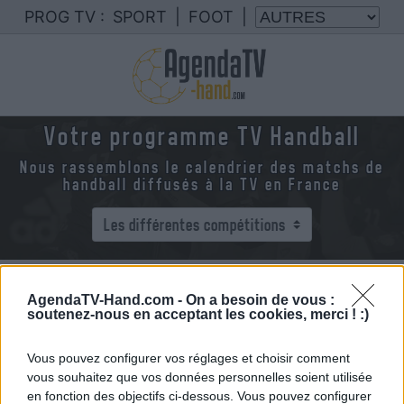
PROG TV :
SPORT
|
FOOT
|
Votre programme TV Handball
Nous rassemblons le calendrier des matchs de
handball diffusés à la TV en France
AgendaTV-Hand.com -
On a besoin de vous :
soutenez-nous en acceptant les cookies, merci ! :)
Vous pouvez configurer vos réglages et choisir comment
vous souhaitez que vos données personnelles soient utilisée
en fonction des objectifs ci-dessous. Vous pouvez configurer