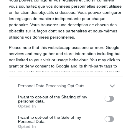
vous souhaitez que vos données personnelles soient utilisée
en fonction des objectifs ci-dessous. Vous pouvez configurer
les réglages de manière indépendante pour chaque
partenaire. Vous trouverez une description de chacun des
Dimanche 05 octobre 2025
objectifs sur la façon dont nos partenaires et nous-mêmes
17h00
utilisons vos données personnelles.
Please note that this website/app uses one or more Google
services and may gather and store information including but
not limited to your visit or usage behaviour. You may click to
grant or deny consent to Google and its third-party tags to
use your data for below specified purposes in below Google
HBC Nantes
Saint
consent section.
Personal Data Processing Opt Outs
Raphael
I want to opt-out of the Sharing of my
personal data.
La diffusion du match de handball entre les
Opted In
équipes
HBC Nantes
(équipe fondée en 1953) et
I want to opt-out of the Sale of my
Saint Raphael
(équipe fondée en 1963) aura lieu
Personal Data.
Opted In
dimanche 05 octobre 2025 à 17h00
. Cette