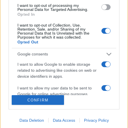
rencontre de
StarLigue
sera diffusée à la
I want to opt-out of processing my
Personal Data for Targeted Advertising.
télévision en France sur la chaine
Opted In
I want to opt-out of Collection, Use,
Vous trouverez ci-dessous la liste des prochains
Retention, Sale, and/or Sharing of my
Personal Data that Is Unrelated with the
matchs des deux équipes, qu'ils soient diffusés
Purposes for which it was collected.
ou non. Il suffit de cliquer sur l'un des matchs
Opted Out
pour connaitre toutes les informations.
Google consents
Pour suivre l'
actu StarLigue
, n'hésitez pas à
I want to allow Google to enable storage
vous rendre chez notre partenaire
related to advertising like cookies on web or
device identifiers in apps.
RezoSport.com qui sélectionne l'actu handball
issue des meilleurs médias, et propose
I want to allow my user data to be sent to
également les classements, calendriers et
Google for online advertising purposes.
résultats.
CONFIRM
I want to allow Google to send me
personalized advertising.
Prochains matchs HBC Nantes
Data Deletion
Data Access
Privacy Policy
I want to allow Google to enable storage