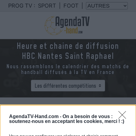
PROG TV :
SPORT
|
FOOT
|
Heure et chaine de diffusion
HBC Nantes Saint Raphael
Nous rassemblons le calendrier des matchs de
handball diffusés à la TV en France
AgendaTV-Hand.com -
On a besoin de vous :
soutenez-nous en acceptant les cookies, merci ! :)
Vous pouvez configurer vos réglages et choisir comment