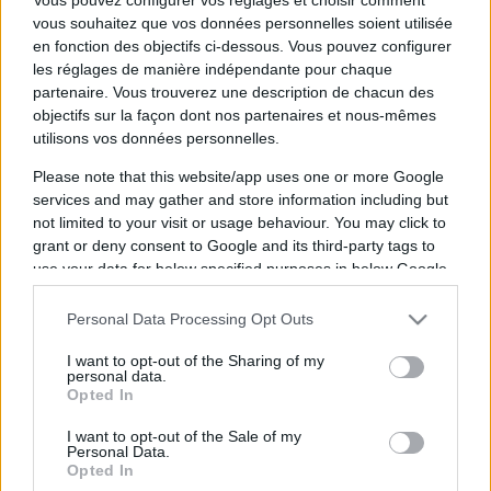
vous souhaitez que vos données personnelles soient utilisée
en fonction des objectifs ci-dessous. Vous pouvez configurer
les réglages de manière indépendante pour chaque
partenaire. Vous trouverez une description de chacun des
Vendredi 07 novembre 2025
objectifs sur la façon dont nos partenaires et nous-mêmes
20h00
utilisons vos données personnelles.
Please note that this website/app uses one or more Google
services and may gather and store information including but
not limited to your visit or usage behaviour. You may click to
grant or deny consent to Google and its third-party tags to
use your data for below specified purposes in below Google
Saint
Nimes
consent section.
Personal Data Processing Opt Outs
Raphael
I want to opt-out of the Sharing of my
personal data.
La diffusion du match de handball entre les
Opted In
équipes
Saint Raphael
(équipe fondée en 1963)
I want to opt-out of the Sale of my
et
Nimes
(équipe fondée en 1960) aura lieu
Personal Data.
Opted In
vendredi 07 novembre 2025 à 20h00
. Cette