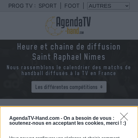
PROG TV :
SPORT
|
FOOT
|
Heure et chaine de diffusion
Saint Raphael Nimes
Nous rassemblons le calendrier des matchs de
handball diffusés à la TV en France
AgendaTV-Hand.com -
On a besoin de vous :
soutenez-nous en acceptant les cookies, merci ! :)
Vous pouvez configurer vos réglages et choisir comment