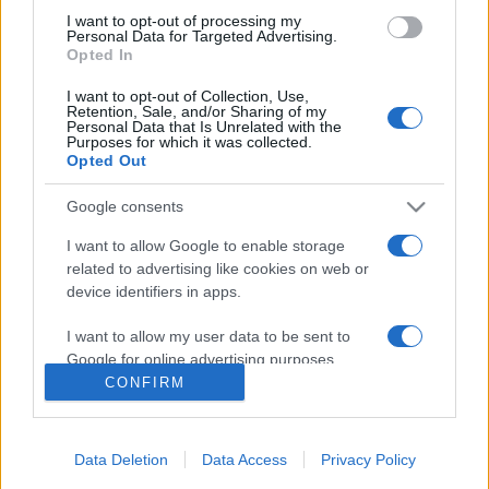
rencontre de
StarLigue
sera diffusée à la
I want to opt-out of processing my
Personal Data for Targeted Advertising.
télévision en France sur la chaine
Opted In
I want to opt-out of Collection, Use,
Vous trouverez ci-dessous la liste des prochains
Retention, Sale, and/or Sharing of my
Personal Data that Is Unrelated with the
matchs des deux équipes, qu'ils soient diffusés
Purposes for which it was collected.
ou non. Il suffit de cliquer sur l'un des matchs
Opted Out
pour connaitre toutes les informations.
Google consents
Pour suivre l'
actu StarLigue
, n'hésitez pas à
I want to allow Google to enable storage
vous rendre chez notre partenaire
related to advertising like cookies on web or
device identifiers in apps.
RezoSport.com qui sélectionne l'actu handball
issue des meilleurs médias, et propose
I want to allow my user data to be sent to
également les classements, calendriers et
Google for online advertising purposes.
résultats.
CONFIRM
I want to allow Google to send me
personalized advertising.
Prochains matchs Saint Raphael
Data Deletion
Data Access
Privacy Policy
I want to allow Google to enable storage