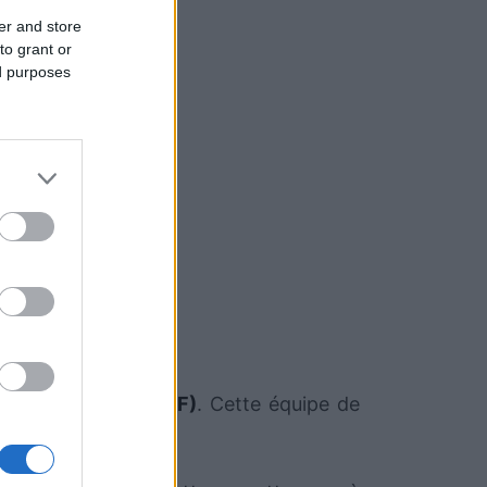
er and store
to grant or
ed purposes
 l'équipe
Bucarest (F)
. Cette équipe de