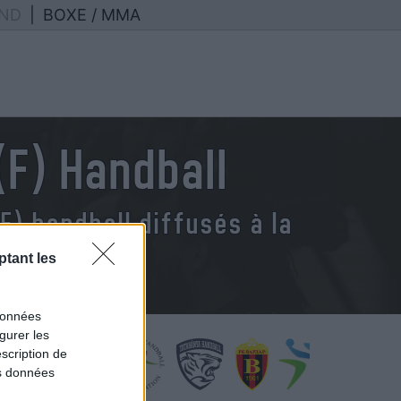
ND
|
BOXE / MMA
F) Handball
) handball diffusés à la
tant les
données
gurer les
scription de
os données