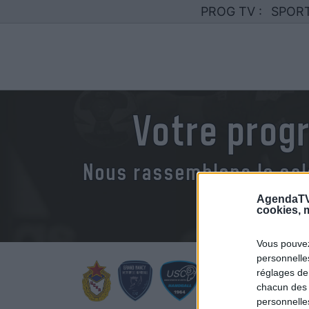
PROG TV :
SPOR
Votre prog
Nous rassemblons le cal
AgendaTV
cookies, m
Vous pouvez
personnelles
réglages de
chacun des 
personnelle