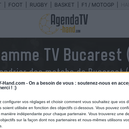
T
|
FOOT
|
RUGBY
|
BASKET
|
F1 / MOTOGP
|
HA
ramme TV Bucarest (
endrier des matchs de Bucarest (F
TV en France
-Hand.com -
On a besoin de vous : soutenez-nous en accep
erci ! :)
 configurer vos réglages et choisir comment vous souhaitez que vos 
 soient utilisée en fonction des objectifs ci-dessous. Vous pouvez confi
 manière indépendante pour chaque partenaire. Vous trouverez une de
objectifs sur la façon dont nos partenaires et nous-mêmes utilisons v
s.