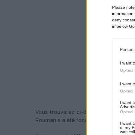
Please note
information 
deny consent
in below Go
Persona
I want t
Opted 
I want t
Opted 
I want 
Advertis
Vous trouverez ci-dessous la liste des
Opted 
Roumanie a été fondée il y a 19 ans, en
I want t
of my P
was col