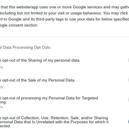
 that this website/app uses one or more Google services and may gath
including but not limited to your visit or usage behaviour. You may click 
 to Google and its third-party tags to use your data for below specifi
ogle consent section.
l Data Processing Opt Outs
o opt-out of the Sharing of my personal data.
In
o opt-out of the Sale of my Personal Data.
In
to opt-out of processing my Personal Data for Targeted
ing.
 futurs matchs diffusés à la télévision en France de
In
 2007.
o opt-out of Collection, Use, Retention, Sale, and/or Sharing
ersonal Data that Is Unrelated with the Purposes for which it
lected.