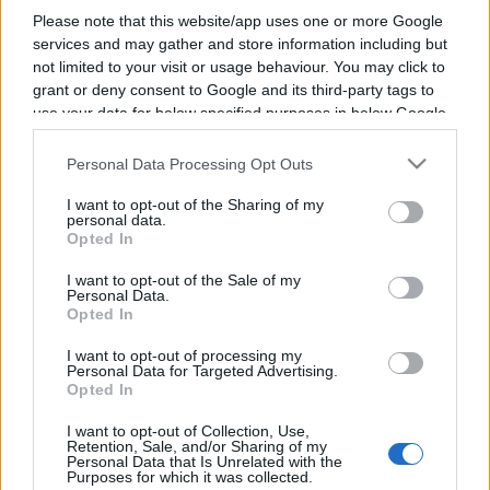
Please note that this website/app uses one or more Google
services and may gather and store information including but
not limited to your visit or usage behaviour. You may click to
grant or deny consent to Google and its third-party tags to
use your data for below specified purposes in below Google
Vous trouverez ci-dessous la liste des futurs
consent section.
matchs diffusés à la télévision en France de
Personal Data Processing Opt Outs
l'équipe
Caen
. Cette équipe de France a été
I want to opt-out of the Sharing of my
fondée il y a 33 ans, en 1993.
personal data.
Opted In
Il n'y a pas de diffusions de matchs de la team
I want to opt-out of the Sale of my
Personal Data.
Caen
annoncées à la télévision pour le moment.
Opted In
Nous mettrons cette page à jour dès que ce
I want to opt-out of processing my
sera le cas.
Personal Data for Targeted Advertising.
Opted In
Pour suivre l'
actu Caen
, n'hésitez pas à vous
I want to opt-out of Collection, Use,
rendre chez notre partenaire RezoSport.com
Retention, Sale, and/or Sharing of my
Personal Data that Is Unrelated with the
qui sélectionne l'actu handball issue des
Purposes for which it was collected.