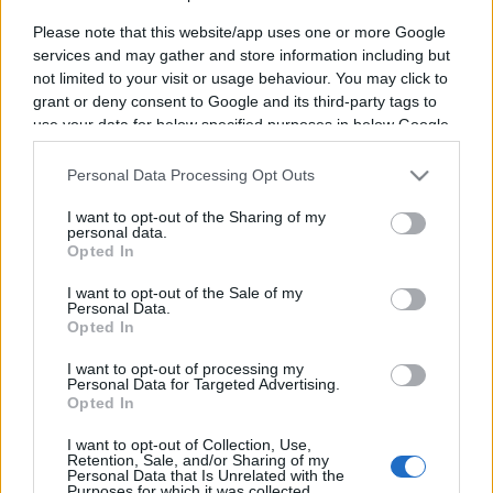
Please note that this website/app uses one or more Google
services and may gather and store information including but
not limited to your visit or usage behaviour. You may click to
grant or deny consent to Google and its third-party tags to
use your data for below specified purposes in below Google
Vous trouverez ci-dessous la liste des futurs
consent section.
matchs diffusés à la télévision en France de
Personal Data Processing Opt Outs
l'équipe
PSG Handball
. Cette équipe de France a
été fondée il y a 85 ans, en 1941.
I want to opt-out of the Sharing of my
personal data.
Opted In
Il n'y a pas de diffusions de matchs de la team
I want to opt-out of the Sale of my
PSG Handball
annoncées à la télévision pour le
Personal Data.
Opted In
moment. Nous mettrons cette page à jour dès
que ce sera le cas.
I want to opt-out of processing my
Personal Data for Targeted Advertising.
Opted In
Pour suivre l'
actu PSG Handball
, n'hésitez pas à
vous rendre chez notre partenaire
I want to opt-out of Collection, Use,
Retention, Sale, and/or Sharing of my
RezoSport.com qui sélectionne l'actu handball
Personal Data that Is Unrelated with the
Purposes for which it was collected.