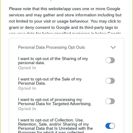
Please note that this website/app uses one or more Google
services and may gather and store information including but
not limited to your visit or usage behaviour. You may click to
grant or deny consent to Google and its third-party tags to
use your data for below specified purposes in below Google
consent section.
Vous trouverez ci-dessous la liste des futurs
Personal Data Processing Opt Outs
matchs diffusés à la télévision en France de
l'équipe
Pays Bas
. Cette équipe de Pays Bas a
I want to opt-out of the Sharing of my
personal data.
été fondée il y a 91 ans, en 1935.
Opted In
I want to opt-out of the Sale of my
Il n'y a pas de diffusions de matchs de la team
Personal Data.
Opted In
Pays Bas
annoncées à la télévision pour le
moment. Nous mettrons cette page à jour dès
I want to opt-out of processing my
Personal Data for Targeted Advertising.
que ce sera le cas.
Opted In
Pour suivre l'
actu Pays Bas
, n'hésitez pas à vous
I want to opt-out of Collection, Use,
Retention, Sale, and/or Sharing of my
rendre chez notre partenaire RezoSport.com
Personal Data that Is Unrelated with the
Purposes for which it was collected.