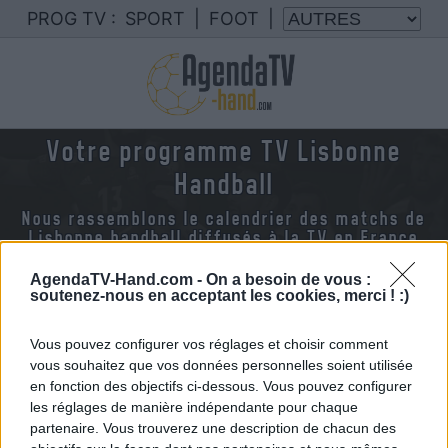
PROG TV :
SPORT
|
FOOT
|
Votre programme TV Lisbonne
Handball
Nous rassemblons le calendrier des matchs de
Lisbonne handball diffusés à la TV en France
AgendaTV-Hand.com -
On a besoin de vous :
soutenez-nous en acceptant les cookies, merci ! :)
Vous pouvez configurer vos réglages et choisir comment
vous souhaitez que vos données personnelles soient utilisée
en fonction des objectifs ci-dessous. Vous pouvez configurer
les réglages de manière indépendante pour chaque
partenaire. Vous trouverez une description de chacun des