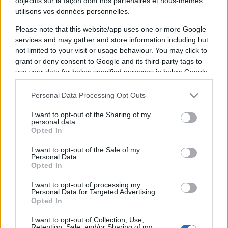
objectifs sur la façon dont nos partenaires et nous-mêmes
utilisons vos données personnelles.
Please note that this website/app uses one or more Google
services and may gather and store information including but
not limited to your visit or usage behaviour. You may click to
grant or deny consent to Google and its third-party tags to
use your data for below specified purposes in below Google
consent section.
Personal Data Processing Opt Outs
Vous trouverez ci-dessous la liste des futurs
matchs diffusés à la télévision en France de
I want to opt-out of the Sharing of my
personal data.
l'équipe
Lisbonne
. Cette équipe de Portugal a
Opted In
été fondée il y a 120 ans, en 1906.
I want to opt-out of the Sale of my
Personal Data.
Opted In
Il n'y a pas de diffusions de matchs de la team
Lisbonne
annoncées à la télévision pour le
I want to opt-out of processing my
Personal Data for Targeted Advertising.
moment. Nous mettrons cette page à jour dès
Opted In
que ce sera le cas.
I want to opt-out of Collection, Use,
Retention, Sale, and/or Sharing of my