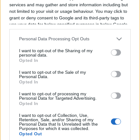
services and may gather and store information including but
not limited to your visit or usage behaviour. You may click to
Vous trouverez ci-dessous la liste des futurs
grant or deny consent to Google and its third-party tags to
matchs diffusés à la télévision en France de
use your data for below specified purposes in below Google
l'équipe
.
consent section.
Personal Data Processing Opt Outs
Il n'y a pas de diffusions de matchs de la team
I want to opt-out of the Sharing of my
personal data.
annoncées à la télévision pour le moment. Nous
Opted In
mettrons cette page à jour dès que ce sera le
cas.
I want to opt-out of the Sale of my
Personal Data.
Opted In
Pour suivre l'
actu PSG Handball
, n'hésitez pas à
I want to opt-out of processing my
vous rendre chez notre partenaire
Personal Data for Targeted Advertising.
RezoSport.com qui sélectionne l'actu handball
Opted In
issue des meilleurs médias, et propose
I want to opt-out of Collection, Use,
également les classements, calendriers et
Retention, Sale, and/or Sharing of my
Personal Data that Is Unrelated with the
résultats.
Purposes for which it was collected.
Opted Out