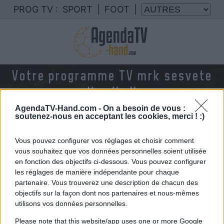
PROG TV :
SPORT
|
FOOT
|
Votre programme TV mrk sesvete
Handball
AgendaTV-Hand.com -
On a besoin de vous :
Nous rassemblons le calendrier des matchs de
soutenez-nous en acceptant les cookies, merci ! :)
mrk sesvete handball diffusés à la TV en
France
Vous pouvez configurer vos réglages et choisir comment
vous souhaitez que vos données personnelles soient utilisée
en fonction des objectifs ci-dessous. Vous pouvez configurer
les réglages de manière indépendante pour chaque
partenaire. Vous trouverez une description de chacun des
objectifs sur la façon dont nos partenaires et nous-mêmes
utilisons vos données personnelles.
Please note that this website/app uses one or more Google