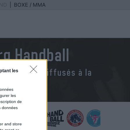
ND
|
BOXE / MMA
g Handball
 handball diffusés à la
tant les
données
gurer les
scription de
os données
er and store