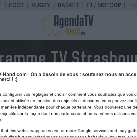
T
|
FOOT
|
RUGBY
|
BASKET
|
F1 / MOTOGP
|
HA
gramme TV Strasbour
lendrier des matchs de Strasbourg
-Hand.com -
On a besoin de vous : soutenez-nous en accep
erci ! :)
TV en France
 configurer vos réglages et choisir comment vous souhaitez que vos 
 soient utilisée en fonction des objectifs ci-dessous. Vous pouvez confi
 manière indépendante pour chaque partenaire. Vous trouverez une de
objectifs sur la façon dont nos partenaires et nous-mêmes utilisons v
s.
 that this website/app uses one or more Google services and may gath