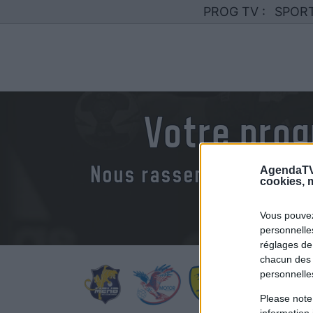
PROG TV :
SPOR
Votre pro
Nous rassemblons le ca
AgendaTV
cookies, m
Vous pouvez
personnelles
réglages de
chacun des 
personnelle
Please note