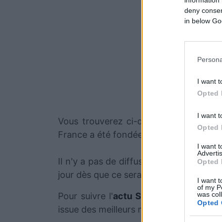
information 
deny consent
in below Go
Persona
I want t
Opted 
I want t
Vous trouverez ci-dessous la liste des
Opted 
France a été fondée il y a 60 ans, en 1
I want 
Advertis
Il n'y a pas de diffusions de matchs d
Opted 
jour dès que ce sera le cas.
I want t
of my P
was col
Pour suivre l'
actu Strasbourg
, n'hési
Opted 
issue des meilleurs médias, et propose 