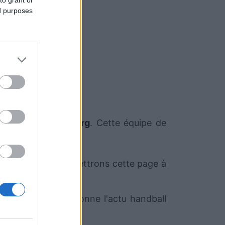
to grant or
ed purposes
e l'équipe
Strasbourg
. Cette équipe de
le moment. Nous mettrons cette page à
rt.com qui sélectionne l'actu handball