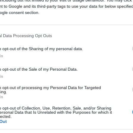
including but not limited to your visit or usage behaviour. You may click 
 to Google and its third-party tags to use your data for below specifi
ogle consent section.
l Data Processing Opt Outs
o opt-out of the Sharing of my personal data.
In
o opt-out of the Sale of my Personal Data.
 futurs matchs diffusés à la télévision en France d
In
966.
to opt-out of processing my Personal Data for Targeted
ing.
e la team
Strasbourg
annoncées à la télévision pour 
In
o opt-out of Collection, Use, Retention, Sale, and/or Sharing
ersonal Data that Is Unrelated with the Purposes for which it
lected.
tez pas à vous rendre chez notre partenaire RezoSpo
Out
également les classements, calendriers et résultats.