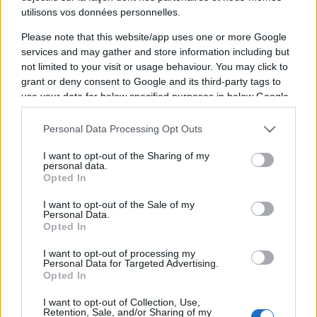
utilisons vos données personnelles.
Please note that this website/app uses one or more Google
services and may gather and store information including but
not limited to your visit or usage behaviour. You may click to
grant or deny consent to Google and its third-party tags to
use your data for below specified purposes in below Google
consent section.
Vous trouverez ci-dessous la liste des futurs
Personal Data Processing Opt Outs
matchs diffusés à la télévision en France de
I want to opt-out of the Sharing of my
personal data.
l'équipe
Rhein Neckar Lowen
. Cette équipe d'
Opted In
Allemagne a été fondée il y a 24 ans, en 2002.
I want to opt-out of the Sale of my
Personal Data.
Il n'y a pas de diffusions de matchs de la team
Opted In
Rhein Neckar Lowen
annoncées à la télévision
I want to opt-out of processing my
pour le moment. Nous mettrons cette page à
Personal Data for Targeted Advertising.
Opted In
jour dès que ce sera le cas.
I want to opt-out of Collection, Use,
Pour suivre l'
actu Rhein Neckar Lowen
,
Retention, Sale, and/or Sharing of my