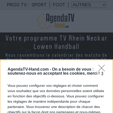
PROG TV :
SPORT
|
FOOT
|
Votre programme TV Rhein Neckar
Lowen Handball
Nous rassemblons le calendrier des matchs de
Rhein Neckar Lowen handball diffusés à la TV
en France
AgendaTV-Hand.com -
On a besoin de vous :
soutenez-nous en acceptant les cookies, merci ! :)
Vous pouvez configurer vos réglages et choisir comment
vous souhaitez que vos données personnelles soient utilisée
en fonction des objectifs ci-dessous. Vous pouvez configurer
les réglages de manière indépendante pour chaque
partenaire. Vous trouverez une description de chacun des
objectifs sur la façon dont nos partenaires et nous-mêmes