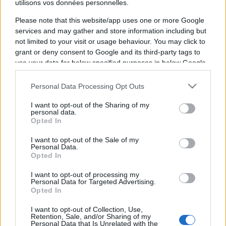
utilisons vos données personnelles.
Please note that this website/app uses one or more Google
services and may gather and store information including but
not limited to your visit or usage behaviour. You may click to
grant or deny consent to Google and its third-party tags to
use your data for below specified purposes in below Google
consent section.
Vous trouverez ci-dessous la liste des futurs
Personal Data Processing Opt Outs
matchs diffusés à la télévision en France de
l'équipe
Besancon
. Cette équipe de France a
I want to opt-out of the Sharing of my
personal data.
été fondée il y a 56 ans, en 1970.
Opted In
I want to opt-out of the Sale of my
Il n'y a pas de diffusions de matchs de la team
Personal Data.
Opted In
Besancon
annoncées à la télévision pour le
moment. Nous mettrons cette page à jour dès
I want to opt-out of processing my
Personal Data for Targeted Advertising.
que ce sera le cas.
Opted In
Pour suivre l'
actu Besançon
, n'hésitez pas à
I want to opt-out of Collection, Use,
Retention, Sale, and/or Sharing of my
vous rendre chez notre partenaire
Personal Data that Is Unrelated with the