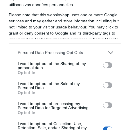
utilisons vos données personnelles.
Please note that this website/app uses one or more Google
services and may gather and store information including but
not limited to your visit or usage behaviour. You may click to
grant or deny consent to Google and its third-party tags to
use your data for below specified purposes in below Google
consent section.
Vous trouverez ci-dessous la liste des futurs
Personal Data Processing Opt Outs
matchs diffusés à la télévision en France de
I want to opt-out of the Sharing of my
l'équipe
HC Metalurg
. Cette équipe de
personal data.
Opted In
Macedoine a été fondée il y a 55 ans, en 1971.
I want to opt-out of the Sale of my
Personal Data.
Il n'y a pas de diffusions de matchs de la team
Opted In
HC Metalurg
annoncées à la télévision pour le
I want to opt-out of processing my
moment. Nous mettrons cette page à jour dès
Personal Data for Targeted Advertising.
Opted In
que ce sera le cas.
I want to opt-out of Collection, Use,
Pour suivre l'
actu HC Metalurg
, n'hésitez pas à
Retention, Sale, and/or Sharing of my