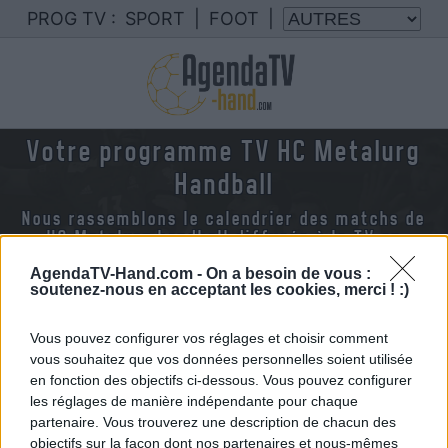
PROG TV :
SPORT
|
FOOT
|
Votre programme TV HC Metalurg
Handball
Nous rassemblons le calendrier des matchs de
HC Metalurg handball diffusés à la TV en
France
AgendaTV-Hand.com -
On a besoin de vous :
soutenez-nous en acceptant les cookies, merci ! :)
Vous pouvez configurer vos réglages et choisir comment
vous souhaitez que vos données personnelles soient utilisée
en fonction des objectifs ci-dessous. Vous pouvez configurer
les réglages de manière indépendante pour chaque
partenaire. Vous trouverez une description de chacun des
objectifs sur la façon dont nos partenaires et nous-mêmes